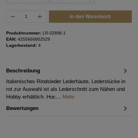
(Diese Option ist zurzeit nicht verfügbar.)
(Diese Option ist zurzeit nicht verfügbar
Produkt Anzahl: Gib den gewünschten Wert e
In den Warenkorb
Produktnummer:
LR-02896.1
EAN:
4255666802529
Lagerbestand:
4
Beschreibung
Italienisches Rindsleder Lederhäute, Lederstücke in
rot zur Auswahl ist als Lederschnitt zum Nähen und
Hobby erhältlich. Hoc…
Mehr
Bewertungen